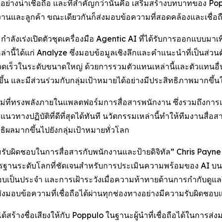
อย่างน่าเชื่อถือ และที่สำคัญกว่านั้นคือ เสริมสร้างบทบาทของ 
ักงานและลูกค้า ขณะเดียวกันก็ส่งมอบข้อความที่สอดคล้องและเชื่อ
งเร่งเปิดตัวชุดเครื่องมือ Agentic AI ที่ได้รับการออกแบบมาเพื
่านี้ได้แก่
Analyze
ซึ่งมอบข้อมูลเชิงลึกและคำแนะนำที่เป็นส่วนต
วดเร็วในระดับขนาดใหญ่ ด้วยการรวมตัวแทนเหล่านี้และตัวแทนอื่นๆ 
้น และมีส่วนร่วมกับกลุ่มเป้าหมายได้อย่างมีประสิทธิภาพมากขึ้นใ
ม่ที่ทรงพลังภายในแพลตฟอร์มการสื่อสารพนักงาน ซึ่งรวมถึงการแปลอ
นวทางปฏิบัติที่ดีที่สุดได้ทันที นวัตกรรมเหล่านี้ทำให้ทีมงานสื่อ
ทธิผลมากขึ้นไปยังกลุ่มเป้าหมายทั่วโลก
มรับผิดชอบในการสื่อสารกับพนักงานและป้ายดิจิทัล” Chris Pay
าตรฐานระดับโลกที่ชัดเจนสำหรับการประเมินความพร้อมของ AI บ
เป็นประจำ และการเฝ้าระวังเมื่อความท้าทายด้านการกำกับดูแลใหม่
งมอบข้อความที่เชื่อถือได้ผ่านทุกช่องทางอย่างมีความรับผิดชอ
้างชื่อเสียงให้กับ Poppulo ในฐานะผู้นำที่เชื่อถือได้ในการส่